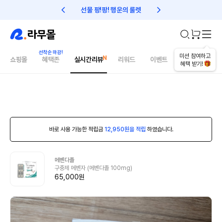
선물 팡!팡! 행운의 룰렛
친구초대 1만원 리워드!
미션 참여하고
쇼핑몰
혜택존
실시간리뷰
리워드
이벤트
건강매거진
혜택 받기!
바로 사용 가능한 적립금
12,950원을 적립
하였습니다.
메벤다졸
구충제 메벤자 (메벤다졸 100mg)
65,000원