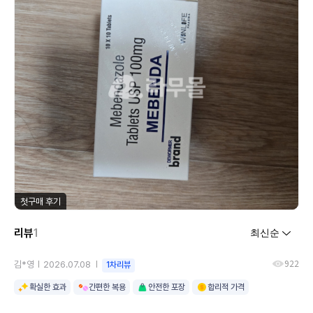
첫구매 후기
리뷰
1
922
김*영
2026.07.08
1차리뷰
확실한 효과
간편한 복용
안전한 포장
합리적 가격