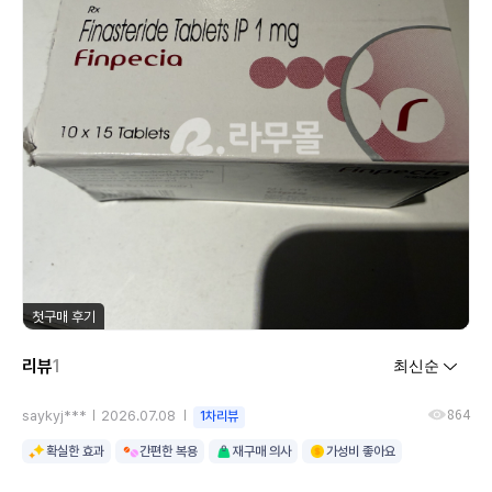
첫구매 후기
리뷰
1
864
saykyj***
2026.07.08
1차리뷰
확실한 효과
간편한 복용
재구매 의사
가성비 좋아요