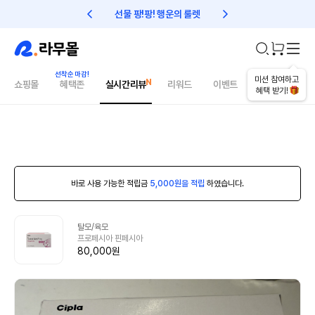
선물 팡!팡! 행운의 룰렛
친구초대 1만원 리워드!
미션 참여하고
쇼핑몰
혜택존
실시간리뷰
리워드
이벤트
건강매거진
혜택 받기!
바로 사용 가능한 적립금
5,000원을 적립
하였습니다.
탈모/육모
프로페시아 핀페시아
80,000원