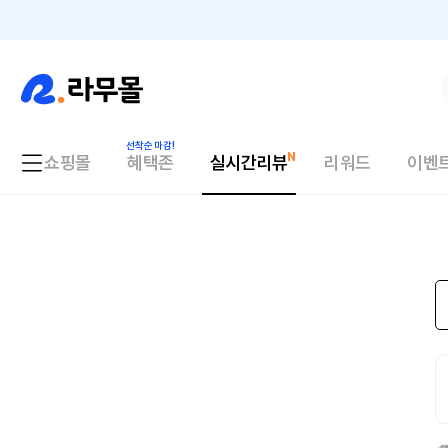
쇼핑몰
혜택존
실시간리뷰
리워드
이벤