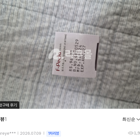
첫구매 후기
리뷰
1
1,
ureye***
2026.07.09
1차리뷰