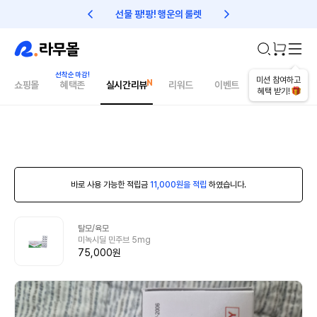
선물 팡!팡! 행운의 룰렛
친구초대 1만원 리워드!
미션 참여하고
쇼핑몰
혜택존
실시간리뷰
리워드
이벤트
건강매거진
혜택 받기!
바로 사용 가능한 적립금
11,000원을 적립
하였습니다.
탈모/육모
미녹시딜 민주브 5mg
75,000원