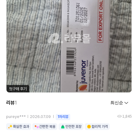
첫구매 후기
리뷰
1
1,845
pureye***
2026.07.09
1차리뷰
확실한 효과
간편한 복용
안전한 포장
합리적 가격