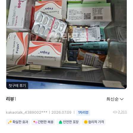
첫구매 후기
리뷰
1
2,211
kakaotalk_4389002***
2026.07.09
1차리뷰
확실한 효과
간편한 복용
안전한 포장
합리적 가격