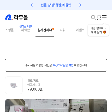
선물 팡!팡! 행운의 룰렛
친구초대 1만원 리워드!
미션 참여하고
쇼핑몰
혜택존
실시간리뷰
리워드
이벤트
건강매거진
혜택 받기!
바로 사용 가능한 적립금
14,207원을 적립
하였습니다.
탈모/육모
에프페시아
79,000원